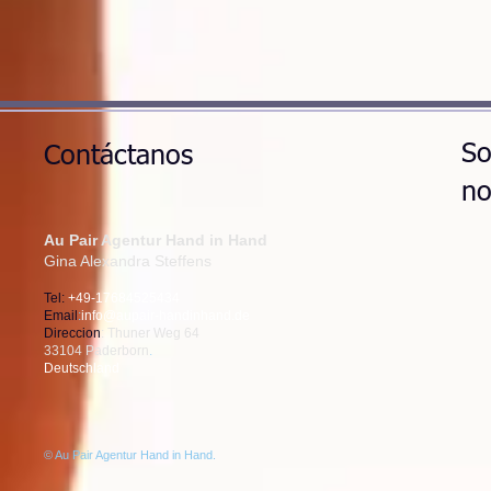
So
Contáctanos
no
Au Pair Agentur Hand in Hand
​Gina Alexandra Steffens
Tel:
+49-17684525434
Email
:
info@aupair-handinhand.de
Direccion
: Thuner Weg 64
33104 Paderborn
.
Deutschland
© Au Pair Agentur Hand in Hand
.