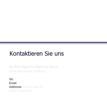
Kontaktieren Sie uns
Au Pair Agentur Hand in Hand
​Gina Alexandra Steffens
Tel:
+49-17684525434
Email
:
info@handinhand-aupair.de
Address​​​​​​e
: Thuner Weg 64
33104 Paderborn
.
Deutschland