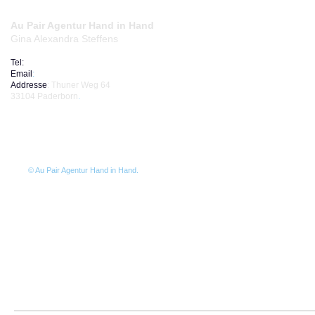
Au Pair Agentur Hand in Hand
​Gina Alexandra Steffens
Tel:
+49-17684525434
Email
:
info@handinhand-aupair.de
Address​​​​​​e
: Thuner Weg 64
33104 Paderborn
.
Deutschland
© Au Pair Agentur Hand in Hand
.